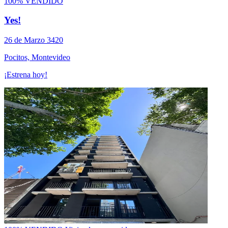
100% VENDIDO
Yes!
26 de Marzo 3420
Pocitos, Montevideo
¡Estrena hoy!