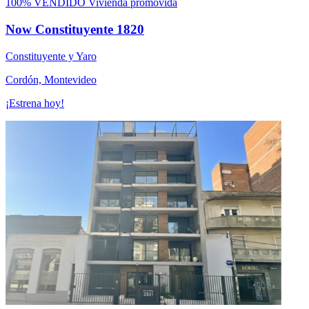
100% VENDIDO
Vivienda promovida
Now Constituyente 1820
Constituyente y Yaro
Cordón, Montevideo
¡Estrena hoy!