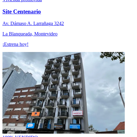
Site Centenario
Av. Dámaso A. Larrañaga 3242
La Blanqueada, Montevideo
¡Estrena hoy!