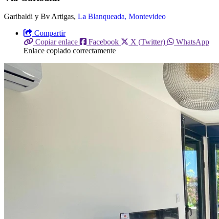
Garibaldi y Bv Artigas,
La Blanqueada, Montevideo
Compartir
Copiar enlace
Facebook
X (Twitter)
WhatsApp
Enlace copiado correctamente