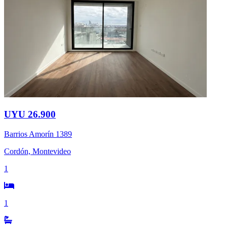
UYU 26.900
Barrios Amorín 1389
Cordón, Montevideo
1
1