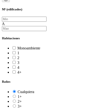
M² (edificados)
A
Habitaciones
Monoambiente
1
2
3
4
4+
Baños
Cualquiera
1+
2+
3+