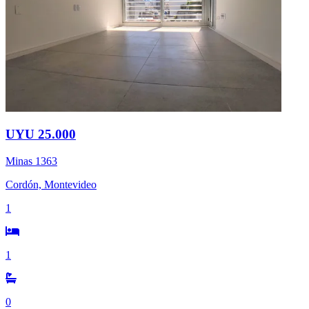
UYU 25.000
Minas 1363
Cordón, Montevideo
1
1
0