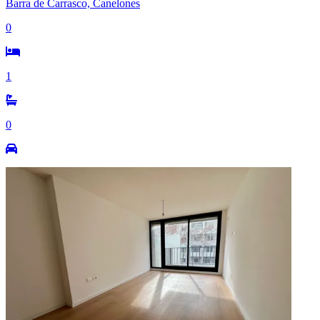
Barra de Carrasco, Canelones
0
1
0