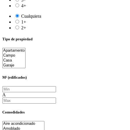
4+
Cualquiera
1+
2+
Tipo de propiedad
M² (edificados)
A
Comodidades