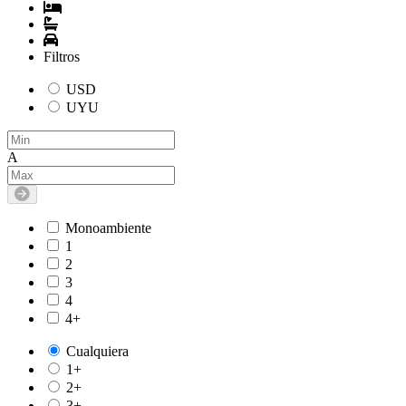
Filtros
USD
UYU
A
Monoambiente
1
2
3
4
4+
Cualquiera
1+
2+
3+