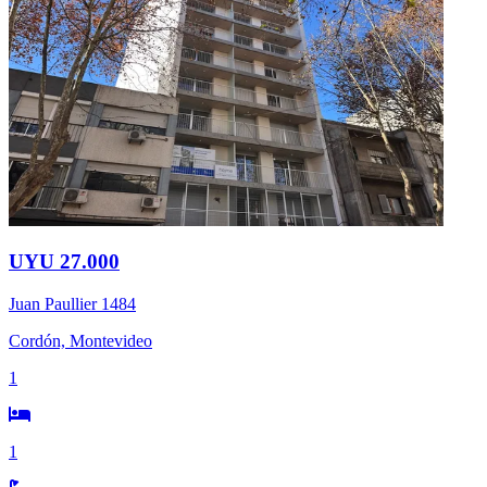
UYU 27.000
Juan Paullier 1484
Cordón, Montevideo
1
1