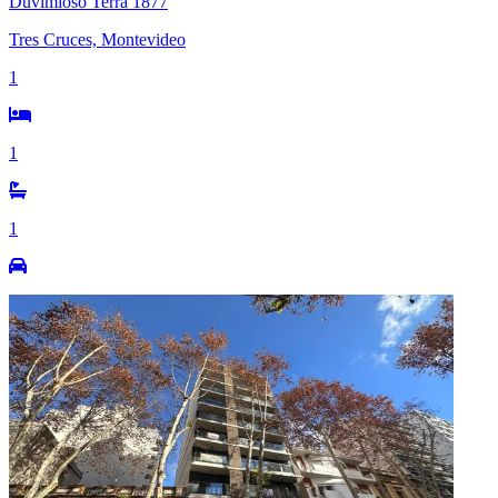
Duvimioso Terra 1877
Tres Cruces, Montevideo
1
1
1