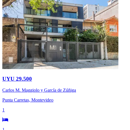
UYU 29.500
Carlos M. Maggiolo y García de Zúñiga
Punta Carretas, Montevideo
1
1