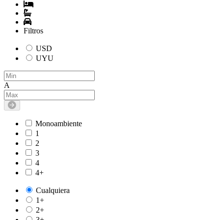
Filtros
USD
UYU
A
Monoambiente
1
2
3
4
4+
Cualquiera
1+
2+
3+