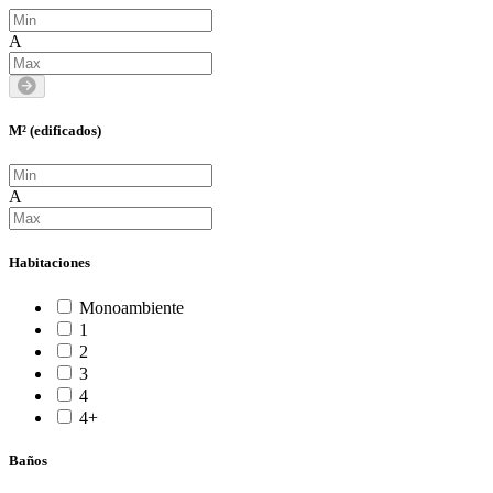
A
M² (edificados)
A
Habitaciones
Monoambiente
1
2
3
4
4+
Baños