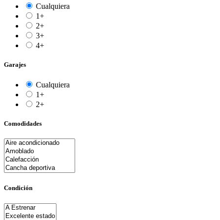
Cualquiera
1+
2+
3+
4+
Garajes
Cualquiera
1+
2+
Comodidades
Condición