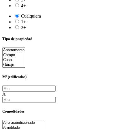
4+
Cualquiera
1+
2+
Tipo de propiedad
M² (edificados)
A
Comodidades