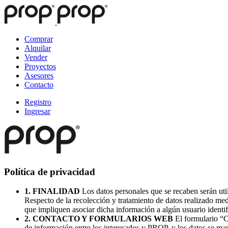
Comprar
Alquilar
Vender
Proyectos
Asesores
Contacto
Registro
Ingresar
Política de privacidad
1. FINALIDAD
Los datos personales que se recaben serán utili
Respecto de la recolección y tratamiento de datos realizado me
que impliquen asociar dicha información a algún usuario identifi
2. CONTACTO Y FORMULARIOS WEB
El formulario “C
de información entre los interesados y PROP, y los datos se man