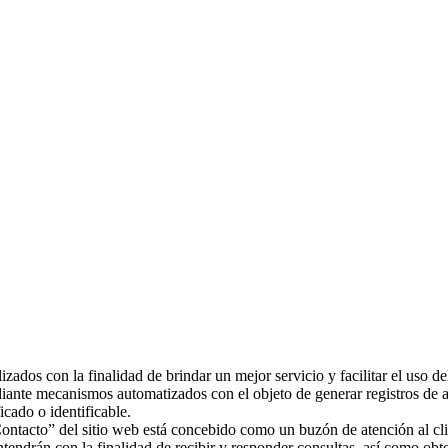
zados con la finalidad de brindar un mejor servicio y facilitar el uso del
diante mecanismos automatizados con el objeto de generar registros de a
cado o identificable.
ontacto” del sitio web está concebido como un buzón de atención al clie
tendrán con la finalidad de recibir y responder consultas, así como obte