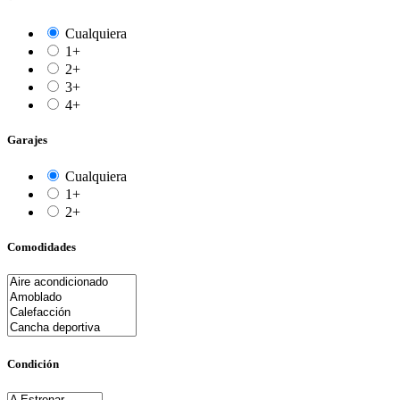
Cualquiera
1+
2+
3+
4+
Garajes
Cualquiera
1+
2+
Comodidades
Condición