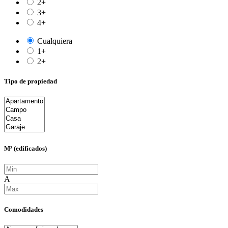
2+
3+
4+
Cualquiera
1+
2+
Tipo de propiedad
M² (edificados)
A
Comodidades