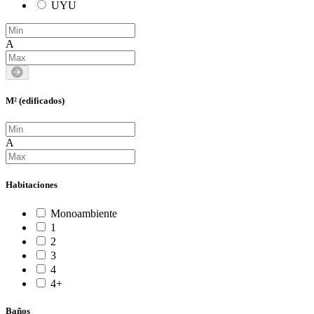
UYU
A
M² (edificados)
A
Habitaciones
Monoambiente
1
2
3
4
4+
Baños