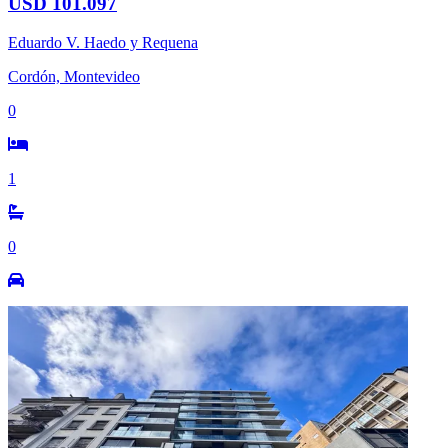
USD 101.097
Eduardo V. Haedo y Requena
Cordón, Montevideo
0
1
0