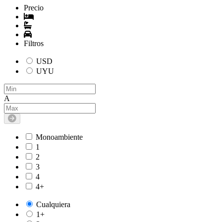
Precio
Filtros
USD
UYU
A
Monoambiente
1
2
3
4
4+
Cualquiera
1+