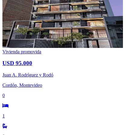
Vivienda promovida
USD 95.000
Juan A. Rodríguez y Rodó
Cordón, Montevideo
0
1