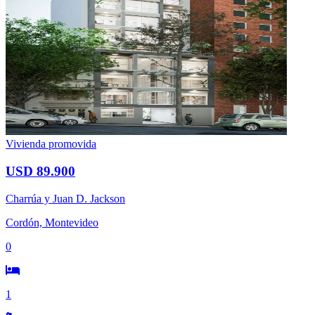
Vivienda promovida
USD 89.900
Charrúa y Juan D. Jackson
Cordón, Montevideo
0
1