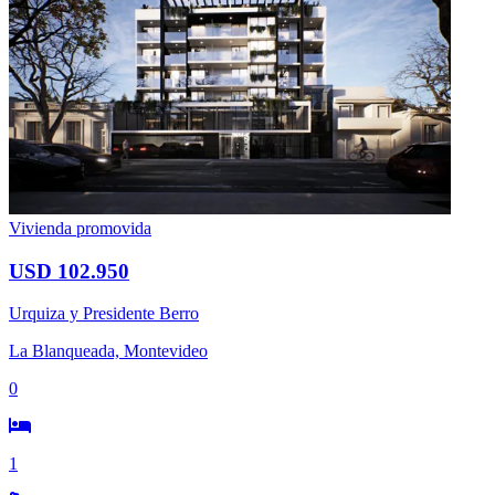
Vivienda promovida
USD 102.950
Urquiza y Presidente Berro
La Blanqueada, Montevideo
0
1