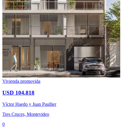
Vivienda promovida
USD 104.818
Víctor Haedo y Juan Paullier
Tres Cruces, Montevideo
0