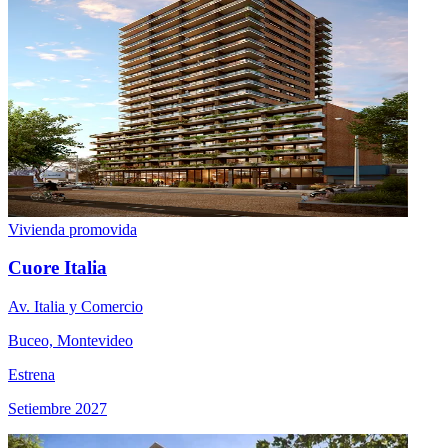
Vivienda promovida
Cuore Italia
Av. Italia y Comercio
Buceo, Montevideo
Estrena
Setiembre 2027