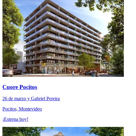
Cuore Pocitos
26 de marzo y Gabriel Pereira
Pocitos, Montevideo
¡Estrena hoy!