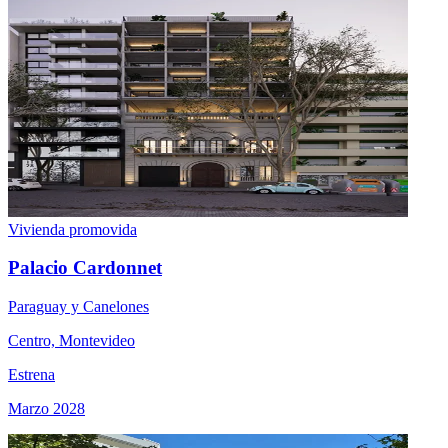
Vivienda promovida
Palacio Cardonnet
Paraguay y Canelones
Centro, Montevideo
Estrena
Marzo 2028