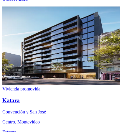
Vivienda promovida
Katara
Convención y San José
Centro, Montevideo
Estrena