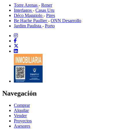
Torre Arenas
-
Rener
Interlagos
-
Casas Uru
Déco Maggiolo
-
Pires
Be Hache Paullier
-
ONN Desarrollo
Jardim Paulista
-
Porto
Navegación
Comprar
Alquilar
Vender
Proyectos
Asesores