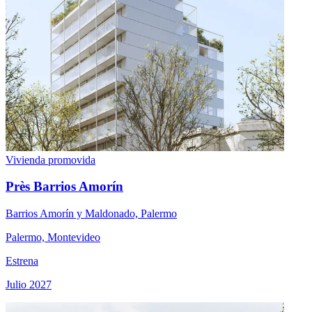
Vivienda promovida
Près Barrios Amorín
Barrios Amorín y Maldonado, Palermo
Palermo, Montevideo
Estrena
Julio 2027