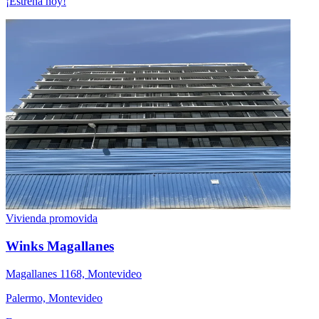
¡Estrena hoy!
Vivienda promovida
Winks Magallanes
Magallanes 1168, Montevideo
Palermo, Montevideo