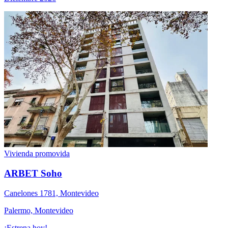
Vivienda promovida
ARBET Soho
Canelones 1781, Montevideo
Palermo, Montevideo
¡Estrena hoy!