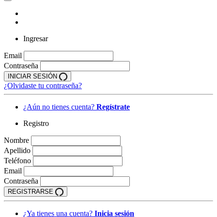
Ingresar
Email
Contraseña
INICIAR SESIÓN
¿Olvidaste tu contraseña?
¿Aún no tienes cuenta?
Regístrate
Registro
Nombre
Apellido
Teléfono
Email
Contraseña
REGISTRARSE
¿Ya tienes una cuenta?
Inicia sesión