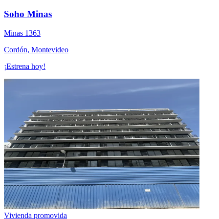
Soho Minas
Minas 1363
Cordón, Montevideo
¡Estrena hoy!
Vivienda promovida