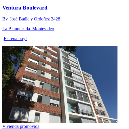
Ventura Boulevard
Bv. José Batlle y Ordoñez 2428
La Blanqueada, Montevideo
¡Estrena hoy!
Vivienda promovida