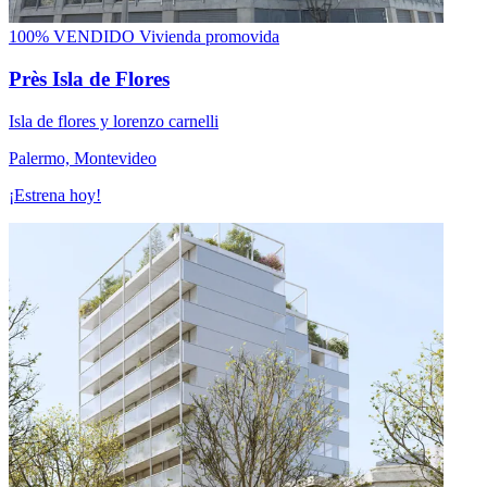
100% VENDIDO
Vivienda promovida
Près Isla de Flores
Isla de flores y lorenzo carnelli
Palermo, Montevideo
¡Estrena hoy!