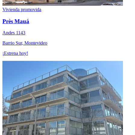
Vivienda promovida
Près Mauá
Andes 1143
Barrio Sur, Montevideo
¡Estrena hoy!