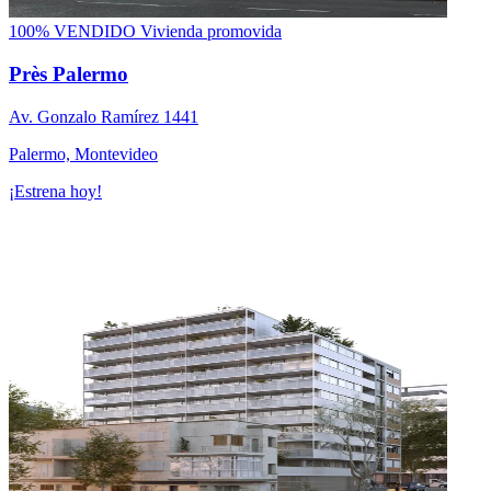
100% VENDIDO
Vivienda promovida
Près Palermo
Av. Gonzalo Ramírez 1441
Palermo, Montevideo
¡Estrena hoy!