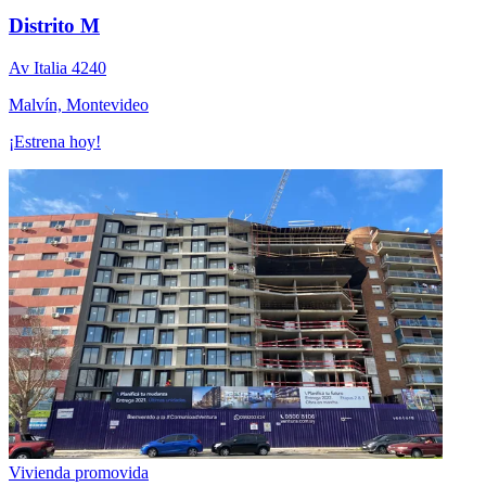
Distrito M
Av Italia 4240
Malvín, Montevideo
¡Estrena hoy!
Vivienda promovida