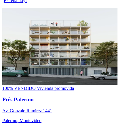
¡Estrena hoy!
100% VENDIDO
Vivienda promovida
Près Palermo
Av. Gonzalo Ramírez 1441
Palermo, Montevideo