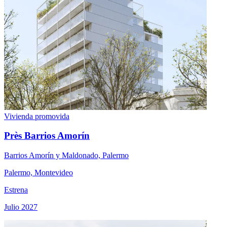
Vivienda promovida
Près Barrios Amorín
Barrios Amorín y Maldonado, Palermo
Palermo, Montevideo
Estrena
Julio 2027