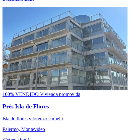
100% VENDIDO
Vivienda promovida
Près Isla de Flores
Isla de flores y lorenzo carnelli
Palermo, Montevideo
¡Estrena hoy!