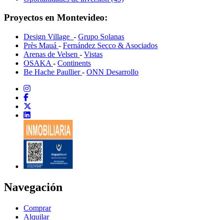
Proyectos en Montevideo:
Design Village
-
Grupo Solanas
Près Mauá
-
Fernández Secco & Asociados
Arenas de Velsen
-
Vistas
OSAKA
-
Continents
Be Hache Paullier
-
ONN Desarrollo
Navegación
Comprar
Alquilar