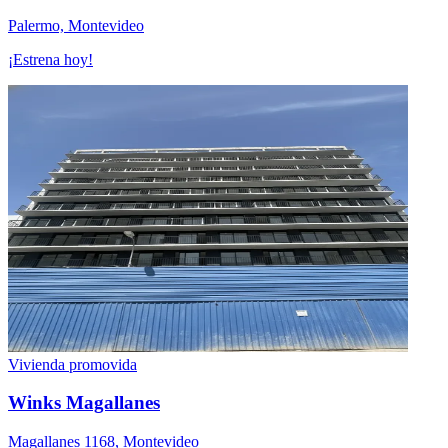
Palermo, Montevideo
¡Estrena hoy!
Vivienda promovida
Winks Magallanes
Magallanes 1168, Montevideo