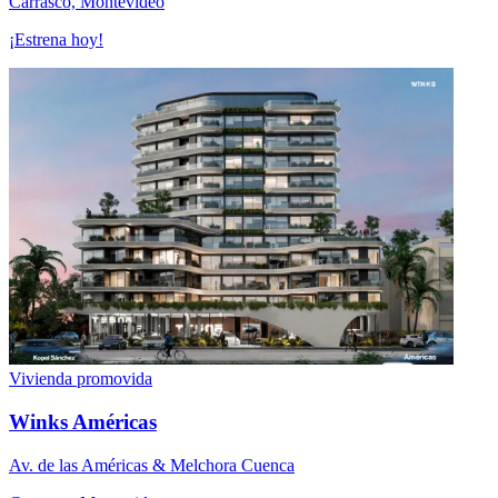
Carrasco, Montevideo
¡Estrena hoy!
Vivienda promovida
Winks Américas
Av. de las Américas & Melchora Cuenca