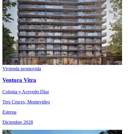
Vivienda promovida
Ventura Vitra
Colonia y Acevedo Díaz
Tres Cruces, Montevideo
Estrena
Diciembre 2028