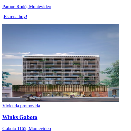
Parque Rodó, Montevideo
¡Estrena hoy!
Vivienda promovida
Winks Gaboto
Gaboto 1165, Montevideo