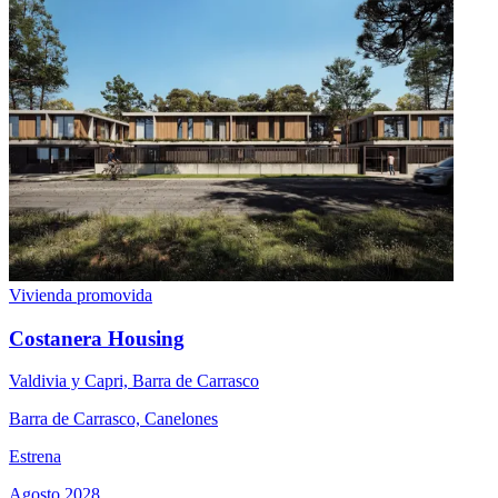
Vivienda promovida
Costanera Housing
Valdivia y Capri, Barra de Carrasco
Barra de Carrasco, Canelones
Estrena
Agosto 2028