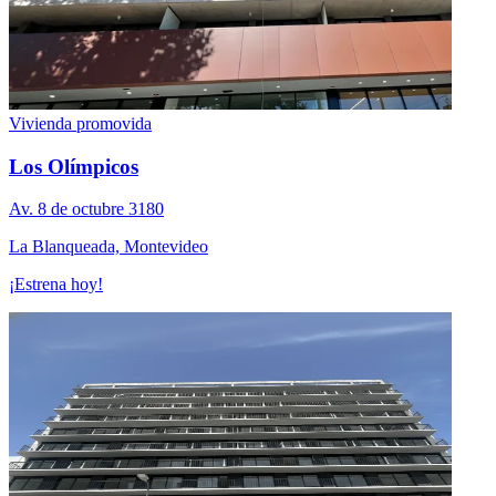
Vivienda promovida
Los Olímpicos
Av. 8 de octubre 3180
La Blanqueada, Montevideo
¡Estrena hoy!