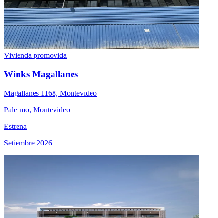
Vivienda promovida
Winks Magallanes
Magallanes 1168, Montevideo
Palermo, Montevideo
Estrena
Setiembre 2026