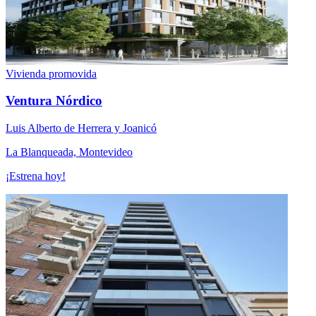
Vivienda promovida
Ventura Nórdico
Luis Alberto de Herrera y Joanicó
La Blanqueada, Montevideo
¡Estrena hoy!