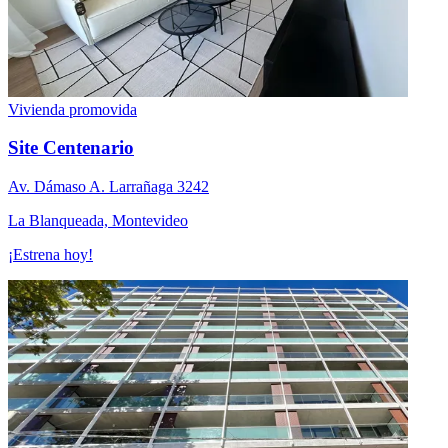
Vivienda promovida
Site Centenario
Av. Dámaso A. Larrañaga 3242
La Blanqueada, Montevideo
¡Estrena hoy!