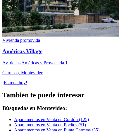
Vivienda promovida
Américas Village
Av. de las Américas y Proyectada 1
Carrasco, Montevideo
¡Estrena hoy!
También te puede interesar
Búsquedas en Montevideo:
Apartamentos en Venta en Cordón (125)
Apartamentos en Venta en Pocitos (51)
Apartamentos en Venta en Punta Carretas (35)