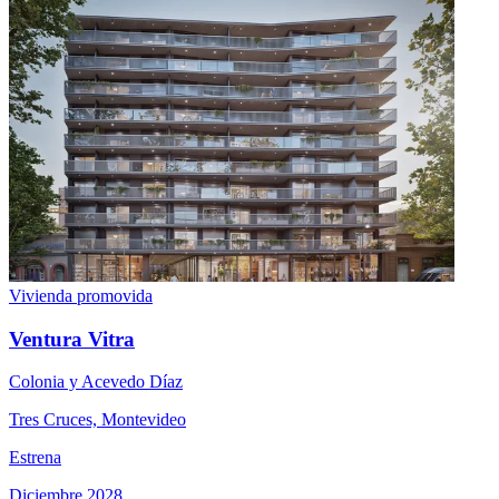
Vivienda promovida
Ventura Vitra
Colonia y Acevedo Díaz
Tres Cruces, Montevideo
Estrena
Diciembre 2028