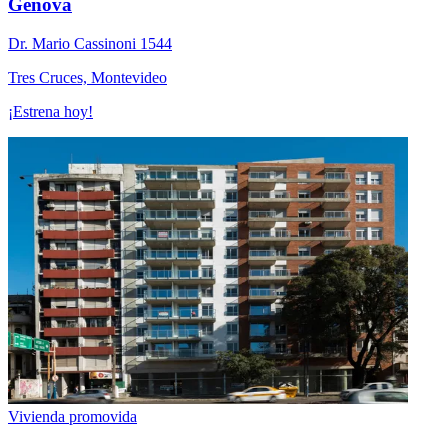
Genova
Dr. Mario Cassinoni 1544
Tres Cruces, Montevideo
¡Estrena hoy!
Vivienda promovida