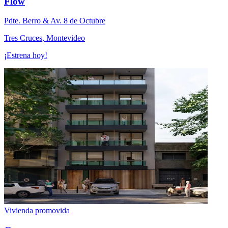
Flow
Pdte. Berro & Av. 8 de Octubre
Tres Cruces, Montevideo
¡Estrena hoy!
Vivienda promovida