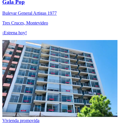
Gala Pop
Bulevar General Artigas 1977
Tres Cruces, Montevideo
¡Estrena hoy!
Vivienda promovida