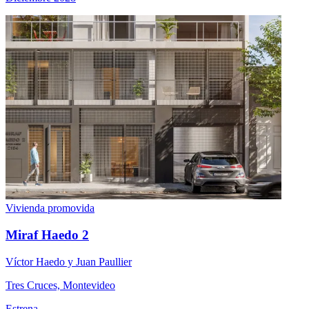
Vivienda promovida
Miraf Haedo 2
Víctor Haedo y Juan Paullier
Tres Cruces, Montevideo
Estrena