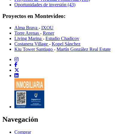
Oportunidades de inversión (43)
Proyectos en Montevideo:
Alma Brava
-
IXOU
Torre Arenas
-
Rener
Living Marina
-
Estudio Chadicov
Costanera Village
-
Kopel Sánchez
Kiu Tower Santiago
-
Martín González Real Estate
Navegación
Comprar