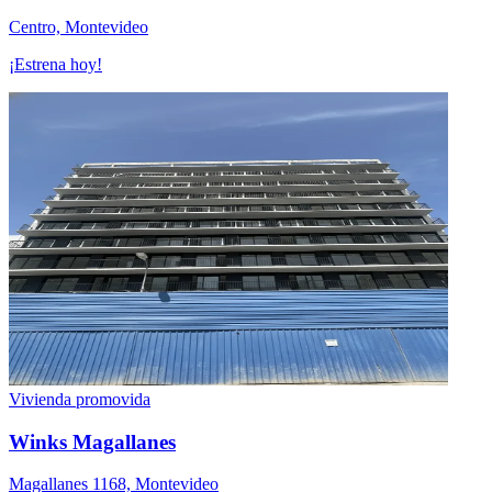
Centro, Montevideo
¡Estrena hoy!
Vivienda promovida
Winks Magallanes
Magallanes 1168, Montevideo