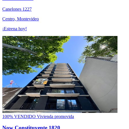
Canelones 1227
Centro, Montevideo
¡Estrena hoy!
100% VENDIDO
Vivienda promovida
Now Constituyente 1820