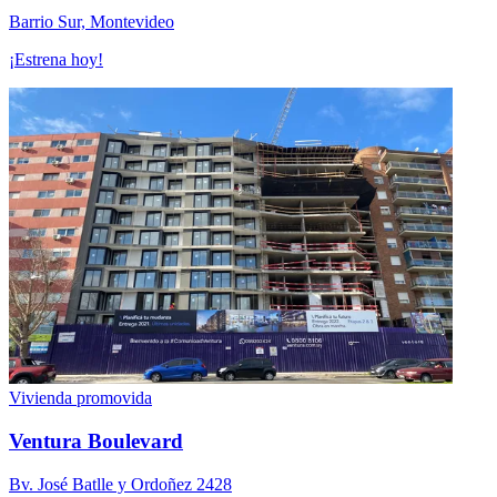
Barrio Sur, Montevideo
¡Estrena hoy!
Vivienda promovida
Ventura Boulevard
Bv. José Batlle y Ordoñez 2428