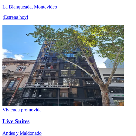
La Blanqueada, Montevideo
¡Estrena hoy!
Vivienda promovida
Live Suites
Andes y Maldonado