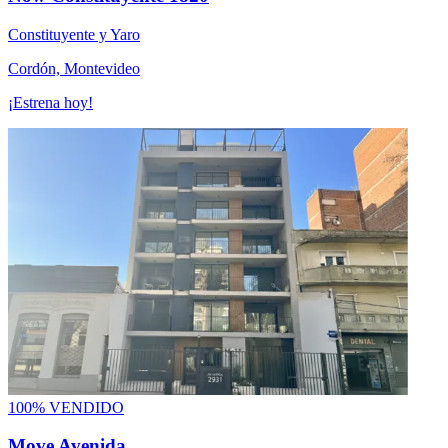
Constituyente y Yaro
Cordón, Montevideo
¡Estrena hoy!
100% VENDIDO
Move Avenida