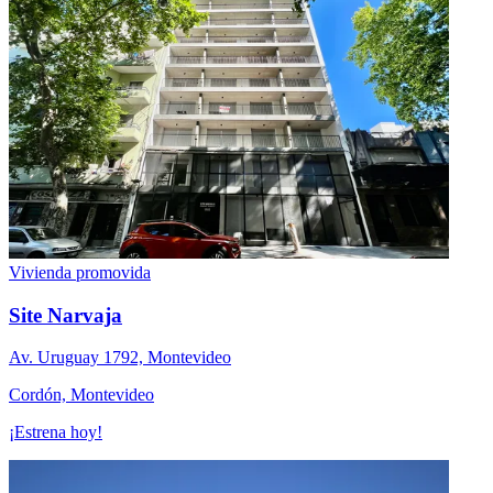
Vivienda promovida
Site Narvaja
Av. Uruguay 1792, Montevideo
Cordón, Montevideo
¡Estrena hoy!