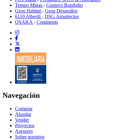
Tempo Minas
-
Gustavo Bonfiglio
Grou Habitat
-
Grou Desarollos
6110 Alberdi
-
DSG Arquitectos
OSAKA
-
Continents
Navegación
Comprar
Alquilar
Vender
Proyectos
Asesores
Sobre nosotros