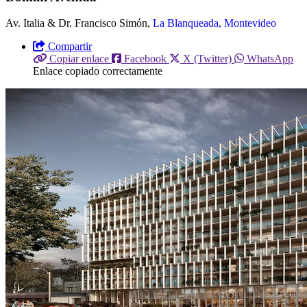
Av. Italia & Dr. Francisco Simón,
La Blanqueada, Montevideo
Compartir
Copiar enlace
Facebook
X (Twitter)
WhatsApp
Enlace copiado correctamente