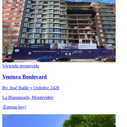
Vivienda promovida
Ventura Boulevard
Bv. José Batlle y Ordoñez 2428
La Blanqueada, Montevideo
¡Estrena hoy!