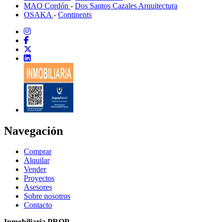
MAO Cordón
-
Dos Santos Cazales Arquitectura
OSAKA
-
Continents
Navegación
Comprar
Alquilar
Vender
Proyectos
Asesores
Sobre nosotros
Contacto
Inmobiliaria PROP