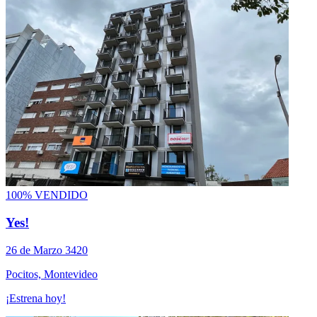
100% VENDIDO
Yes!
26 de Marzo 3420
Pocitos, Montevideo
¡Estrena hoy!