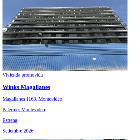
Vivienda promovida
Winks Magallanes
Magallanes 1168, Montevideo
Palermo, Montevideo
Estrena
Setiembre 2026