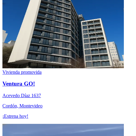
Vivienda promovida
Ventura GO!
Acevedo Díaz 1637
Cordón, Montevideo
¡Estrena hoy!