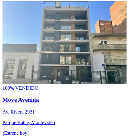
100% VENDIDO
Move Avenida
Av. Rivera 2931
Parque Batlle, Montevideo
¡Estrena hoy!