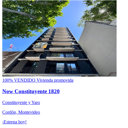
100% VENDIDO
Vivienda promovida
Now Constituyente 1820
Constituyente y Yaro
Cordón, Montevideo
¡Estrena hoy!