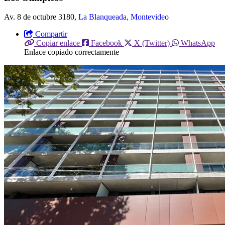
Av. 8 de octubre 3180,
La Blanqueada, Montevideo
Compartir
Copiar enlace
Facebook
X (Twitter)
WhatsApp
Enlace copiado correctamente