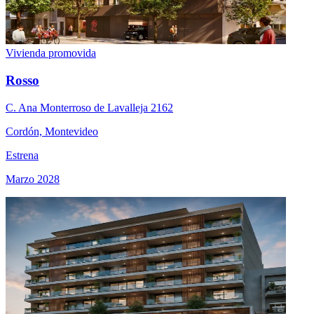
Vivienda promovida
Rosso
C. Ana Monterroso de Lavalleja 2162
Cordón, Montevideo
Estrena
Marzo 2028