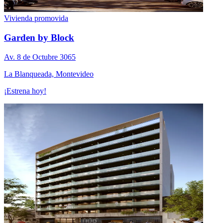
Vivienda promovida
Garden by Block
Av. 8 de Octubre 3065
La Blanqueada, Montevideo
¡Estrena hoy!