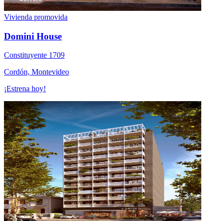
Vivienda promovida
Domini House
Constituyente 1709
Cordón, Montevideo
¡Estrena hoy!