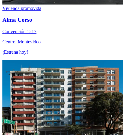
Vivienda promovida
Alma Corso
Convención 1217
Centro, Montevideo
¡Estrena hoy!