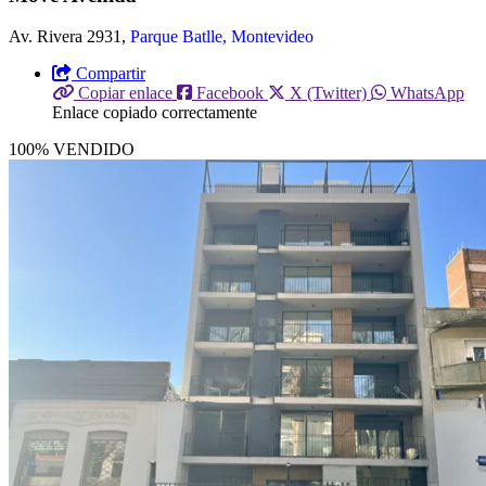
Av. Rivera 2931,
Parque Batlle, Montevideo
Compartir
Copiar enlace
Facebook
X (Twitter)
WhatsApp
Enlace copiado correctamente
100% VENDIDO