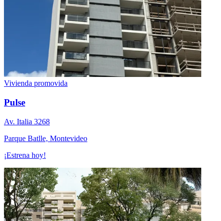
Vivienda promovida
Pulse
Av. Italia 3268
Parque Batlle, Montevideo
¡Estrena hoy!