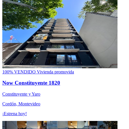
100% VENDIDO
Vivienda promovida
Now Constituyente 1820
Constituyente y Yaro
Cordón, Montevideo
¡Estrena hoy!