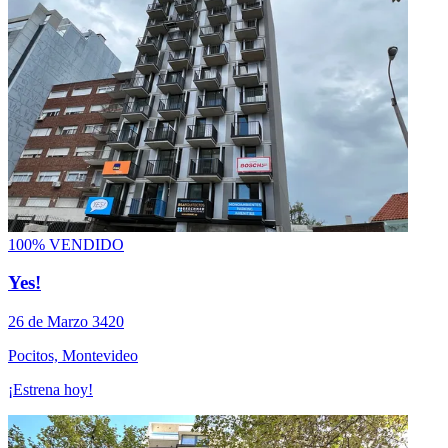
100% VENDIDO
Yes!
26 de Marzo 3420
Pocitos, Montevideo
¡Estrena hoy!