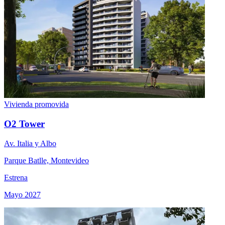
Vivienda promovida
O2 Tower
Av. Italia y Albo
Parque Batlle, Montevideo
Estrena
Mayo 2027