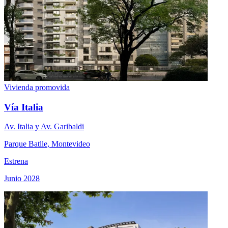
Vivienda promovida
Vía Italia
Av. Italia y Av. Garibaldi
Parque Batlle, Montevideo
Estrena
Junio 2028