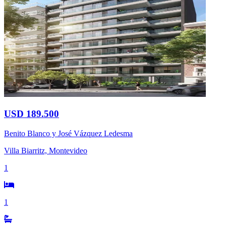
USD 189.500
Benito Blanco y José Vázquez Ledesma
Villa Biarritz, Montevideo
1
1