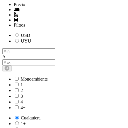
Precio
Filtros
USD
UYU
A
Monoambiente
1
2
3
4
4+
Cualquiera
1+