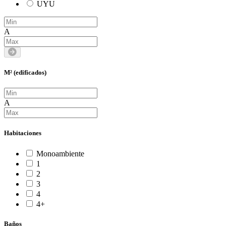
UYU
A
M² (edificados)
A
Habitaciones
Monoambiente
1
2
3
4
4+
Baños