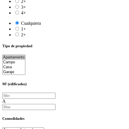
2+
3+
4+
Cualquiera
1+
2+
Tipo de propiedad
M² (edificados)
A
Comodidades