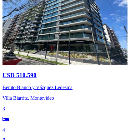
USD 510.590
Benito Blanco y Vázquez Ledesma
Villa Biarritz, Montevideo
3
4