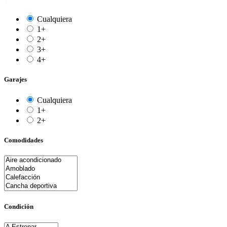
Cualquiera
1+
2+
3+
4+
Garajes
Cualquiera
1+
2+
Comodidades
Condición