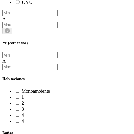
UYU
A
M² (edificados)
A
Habitaciones
Monoambiente
1
2
3
4
4+
Baños