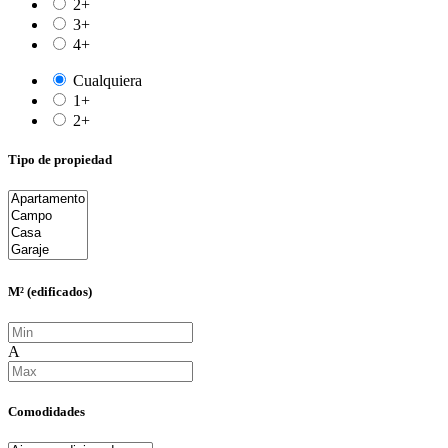
2+
3+
4+
Cualquiera
1+
2+
Tipo de propiedad
M² (edificados)
A
Comodidades