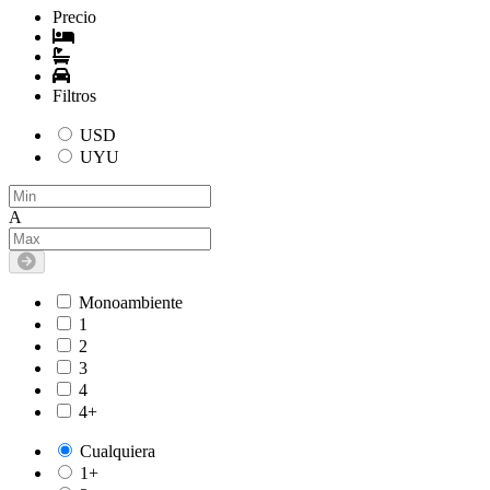
Precio
Filtros
USD
UYU
A
Monoambiente
1
2
3
4
4+
Cualquiera
1+