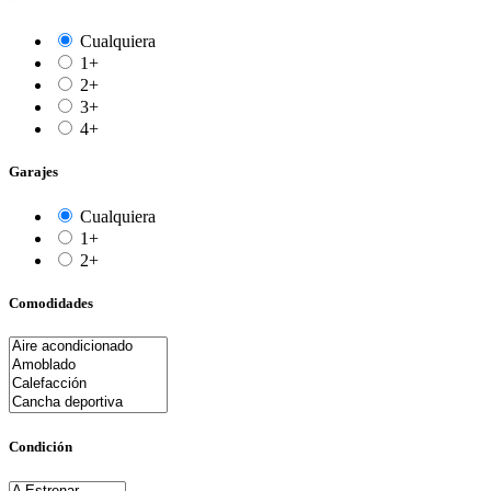
Cualquiera
1+
2+
3+
4+
Garajes
Cualquiera
1+
2+
Comodidades
Condición