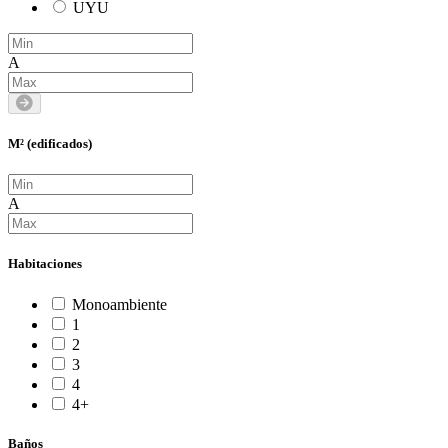
UYU
A
M² (edificados)
A
Habitaciones
Monoambiente
1
2
3
4
4+
Baños