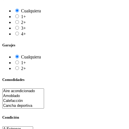
Cualquiera
1+
2+
3+
4+
Garajes
Cualquiera
1+
2+
Comodidades
Condición