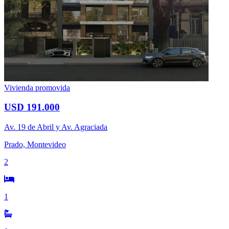
Vivienda promovida
USD 191.000
Av. 19 de Abril y Av. Agraciada
Prado, Montevideo
2
1