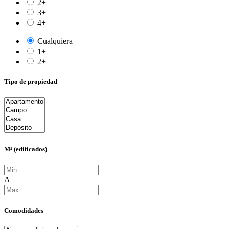
2+
3+
4+
Cualquiera
1+
2+
Tipo de propiedad
M² (edificados)
A
Comodidades