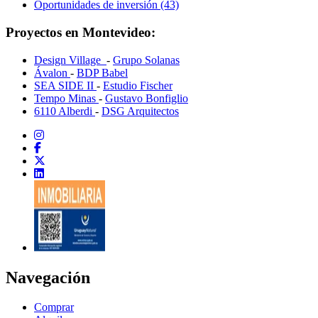
Oportunidades de inversión (43)
Proyectos en Montevideo:
Design Village
-
Grupo Solanas
Ávalon
-
BDP Babel
SEA SIDE II
-
Estudio Fischer
Tempo Minas
-
Gustavo Bonfiglio
6110 Alberdi
-
DSG Arquitectos
Navegación
Comprar