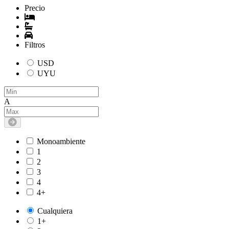
Precio
Filtros
USD
UYU
A
Monoambiente
1
2
3
4
4+
Cualquiera
1+