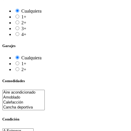
Cualquiera
1+
2+
3+
4+
Garajes
Cualquiera
1+
2+
Comodidades
Condición