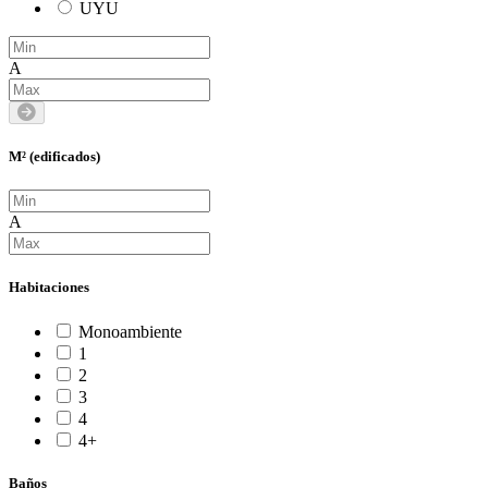
UYU
A
M² (edificados)
A
Habitaciones
Monoambiente
1
2
3
4
4+
Baños