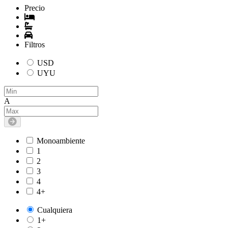
Precio
Filtros
USD
UYU
A
Monoambiente
1
2
3
4
4+
Cualquiera
1+