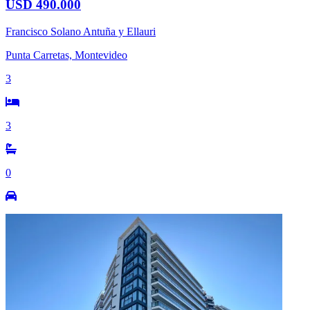
USD 490.000
Francisco Solano Antuña y Ellauri
Punta Carretas, Montevideo
3
3
0