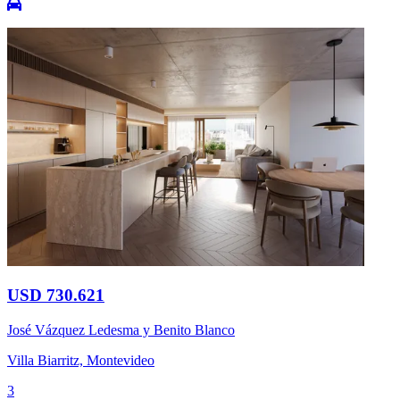
USD 730.621
José Vázquez Ledesma y Benito Blanco
Villa Biarritz, Montevideo
3