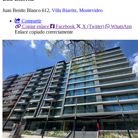
Juan Benito Blanco 612,
Villa Biarritz, Montevideo
Compartir
Copiar enlace
Facebook
X (Twitter)
WhatsApp
Enlace copiado correctamente