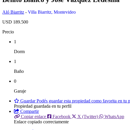
Aló Biarritz
-
Villa Biarritz
,
Montevideo
USD 189.500
Precio
1
Dorm
1
Baño
0
Garaje
Guardar
Podés guardar esta propiedad como favorita en tu pe
Propiedad guardada en tu perfil
Compartir
Copiar enlace
Facebook
X (Twitter)
WhatsApp
Enlace copiado correctamente