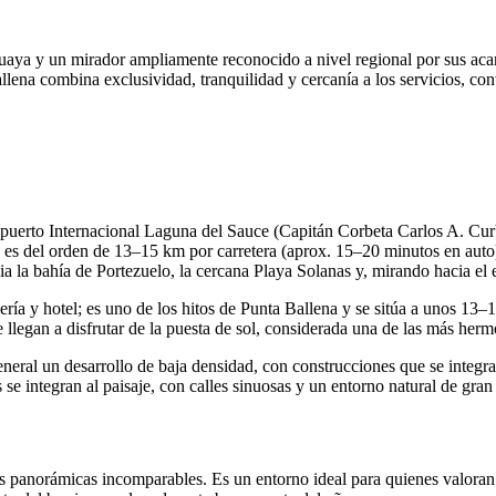
guaya y un mirador ampliamente reconocido a nivel regional por sus aca
 combina exclusividad, tranquilidad y cercanía a los servicios, convir
puerto Internacional Laguna del Sauce (Capitán Corbeta Carlos A. Curb
ste es del orden de 13–15 km por carretera (aprox. 15–20 minutos en auto
 la bahía de Portezuelo, la cercana Playa Solanas y, mirando hacia el est
ía y hotel; es uno de los hitos de Punta Ballena y se sitúa a unos 13–
 llegan a disfrutar de la puesta de sol, considerada una de las más herm
neral un desarrollo de baja densidad, con construcciones que se integra
se integran al paisaje, con calles sinuosas y un entorno natural de gran 
as panorámicas incomparables. Es un entorno ideal para quienes valoran l