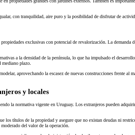
e en propiedades grandes con jardines extensos. También es importante e
gualar, con tranquilidad, aire puro y la posibilidad de disfrutar de activid
 propiedades exclusivas con potencial de revalorización. La demanda de 
nativas a la densidad de la península, lo que ha impulsado el desarrollo
el mediano plazo.
remodelar, aprovechando la escasez de nuevas construcciones frente al m
njeros y locales
endo la normativa vigente en Uruguay. Los extranjeros pueden adquirir 
e los títulos de la propiedad y asegure que no existan deudas ni restri
e moderado del valor de la operación.