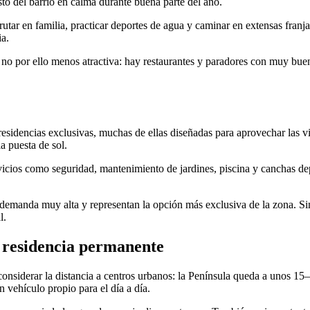
to del barrio en calma durante buena parte del año.
tar en familia, practicar deportes de agua y caminar en extensas franjas 
ia.
ro no por ello menos atractiva: hay restaurantes y paradores con muy b
 residencias exclusivas, muchas de ellas diseñadas para aprovechar las v
la puesta de sol.
cios como seguridad, mantenimiento de jardines, piscina y canchas depo
 demanda muy alta y representan la opción más exclusiva de la zona. Si
l.
n residencia permanente
onsiderar la distancia a centros urbanos: la Península queda a unos 1
 vehículo propio para el día a día.