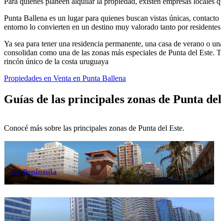
Para quienes planeen alquilar la propiedad, existen empresas locales qu
Punta Ballena es un lugar para quienes buscan vistas únicas, contacto c
entorno lo convierten en un destino muy valorado tanto por residente
Ya sea para tener una residencia permanente, una casa de verano o una 
consolidan como una de las zonas más especiales de Punta del Este. Tom
rincón único de la costa uruguaya
Propiedades en Venta en Punta Ballena
Guías de las principales zonas de Punta del
Conocé más sobre las principales zonas de Punta del Este.
La Península