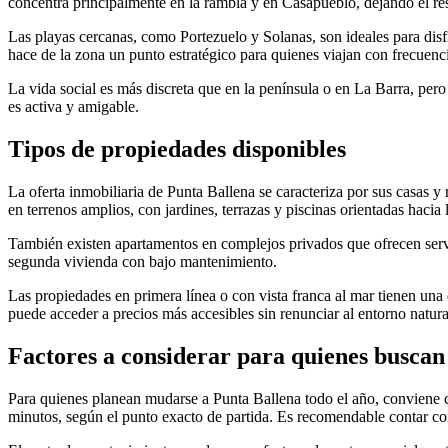
concentra principalmente en la rambla y en Casapueblo, dejando el res
Las playas cercanas, como Portezuelo y Solanas, son ideales para disfru
hace de la zona un punto estratégico para quienes viajan con frecuenc
La vida social es más discreta que en la península o en La Barra, pe
es activa y amigable.
Tipos de propiedades disponibles
La oferta inmobiliaria de Punta Ballena se caracteriza por sus casas y
en terrenos amplios, con jardines, terrazas y piscinas orientadas hacia 
También existen apartamentos en complejos privados que ofrecen servi
segunda vivienda con bajo mantenimiento.
Las propiedades en primera línea o con vista franca al mar tienen una
puede acceder a precios más accesibles sin renunciar al entorno natura
Factores a considerar para quienes busca
Para quienes planean mudarse a Punta Ballena todo el año, conviene c
minutos, según el punto exacto de partida. Es recomendable contar con