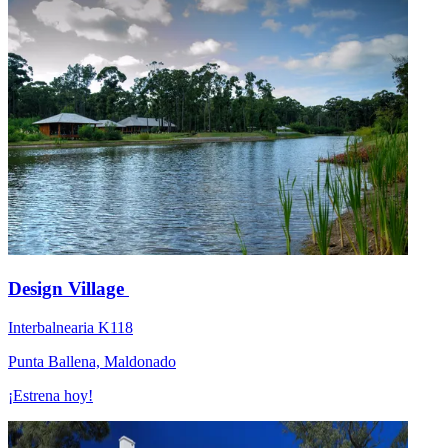
Design Village
Interbalnearia K118
Punta Ballena, Maldonado
¡Estrena hoy!