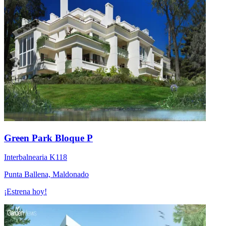
Green Park Bloque P
Interbalnearia K118
Punta Ballena, Maldonado
¡Estrena hoy!