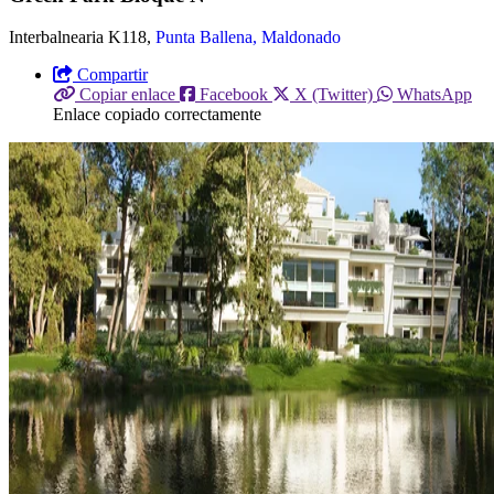
Interbalnearia K118,
Punta Ballena, Maldonado
Compartir
Copiar enlace
Facebook
X (Twitter)
WhatsApp
Enlace copiado correctamente