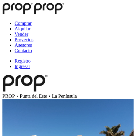
Comprar
Alquilar
Vender
Proyectos
Asesores
Contacto
Registro
Ingresar
PROP
Punta del Este
La Península