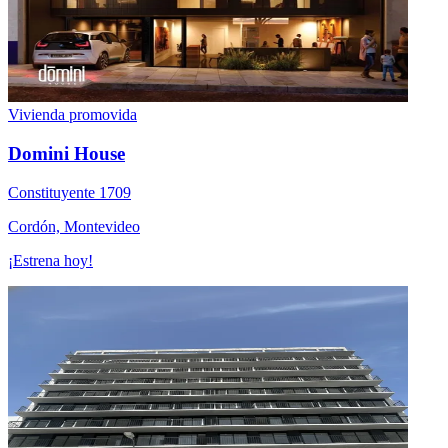
Vivienda promovida
Domini House
Constituyente 1709
Cordón, Montevideo
¡Estrena hoy!