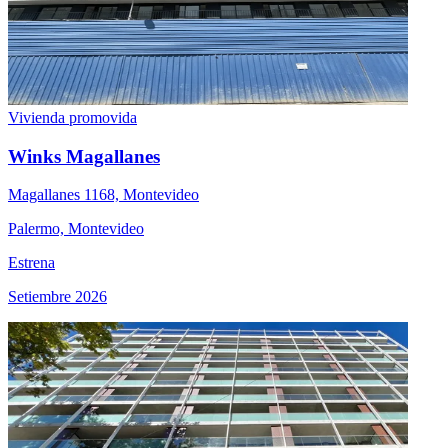
Vivienda promovida
Winks Magallanes
Magallanes 1168, Montevideo
Palermo, Montevideo
Estrena
Setiembre 2026