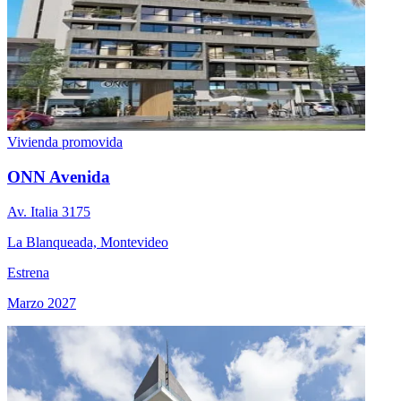
Vivienda promovida
ONN Avenida
Av. Italia 3175
La Blanqueada, Montevideo
Estrena
Marzo 2027