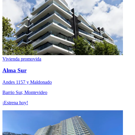
Vivienda promovida
Alma Sur
Andes 1157 y Maldonado
Barrio Sur, Montevideo
¡Estrena hoy!