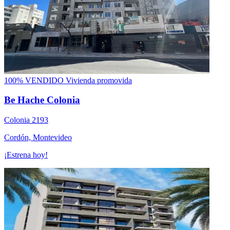
100% VENDIDO
Vivienda promovida
Be Hache Colonia
Colonia 2193
Cordón, Montevideo
¡Estrena hoy!