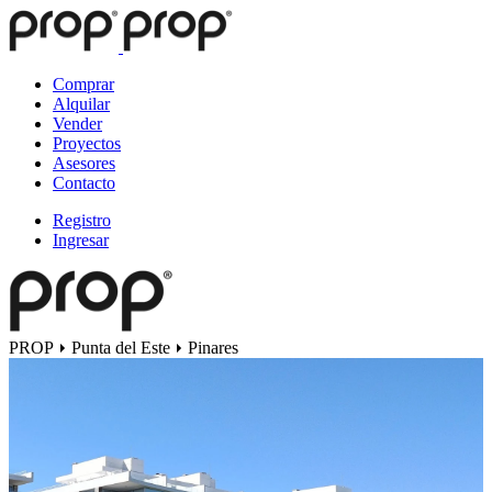
Comprar
Alquilar
Vender
Proyectos
Asesores
Contacto
Registro
Ingresar
PROP
Punta del Este
Pinares