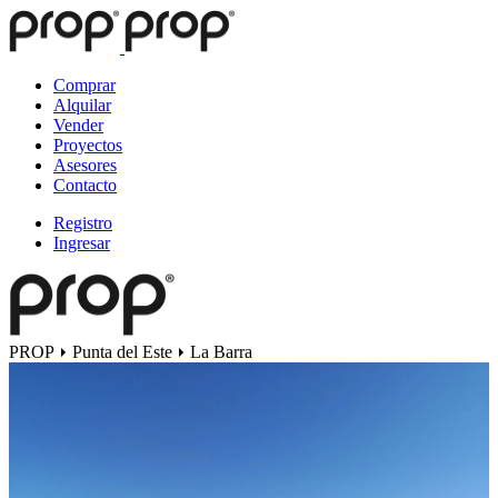
Comprar
Alquilar
Vender
Proyectos
Asesores
Contacto
Registro
Ingresar
PROP
Punta del Este
La Barra