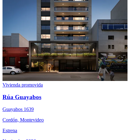
Vivienda promovida
Rúa Guayabos
Guayabos 1639
Cordón, Montevideo
Estrena