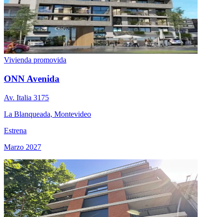
Vivienda promovida
ONN Avenida
Av. Italia 3175
La Blanqueada, Montevideo
Estrena
Marzo 2027