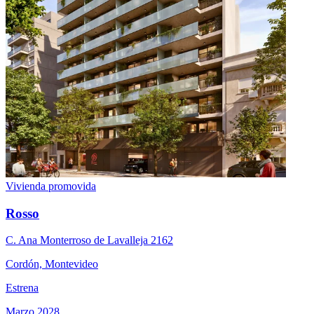
Vivienda promovida
Rosso
C. Ana Monterroso de Lavalleja 2162
Cordón, Montevideo
Estrena
Marzo 2028