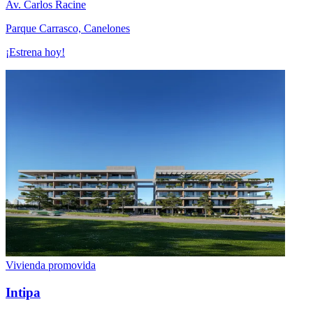
Av. Carlos Racine
Parque Carrasco, Canelones
¡Estrena hoy!
Vivienda promovida
Intipa