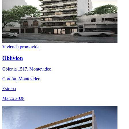
Vivienda promovida
Oblivion
Colonia 1517, Montevideo
Cordón, Montevideo
Estrena
Marzo 2028