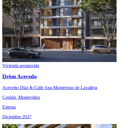
Vivienda promovida
Dröm Acevedo
Acevedo Díaz & Calle Ana Monterroso de Lavalleja
Cordón, Montevideo
Estrena
Diciembre 2027