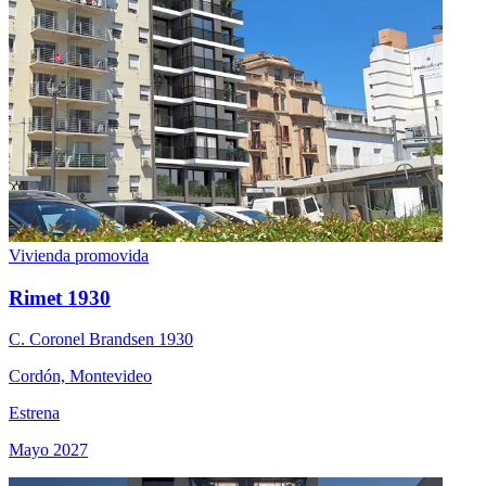
Vivienda promovida
Rimet 1930
C. Coronel Brandsen 1930
Cordón, Montevideo
Estrena
Mayo 2027