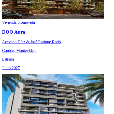
Vivienda promovida
DOO Aura
Acevedo Díaz & José Enrique Rodó
Cordón, Montevideo
Estrena
Junio 2027