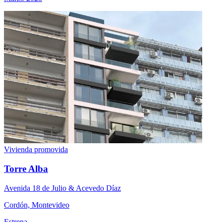
Vivienda promovida
Torre Alba
Avenida 18 de Julio & Acevedo Díaz
Cordón, Montevideo
Estrena