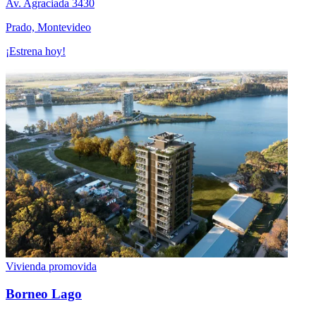
Av. Agraciada 3430
Prado, Montevideo
¡Estrena hoy!
Vivienda promovida
Borneo Lago