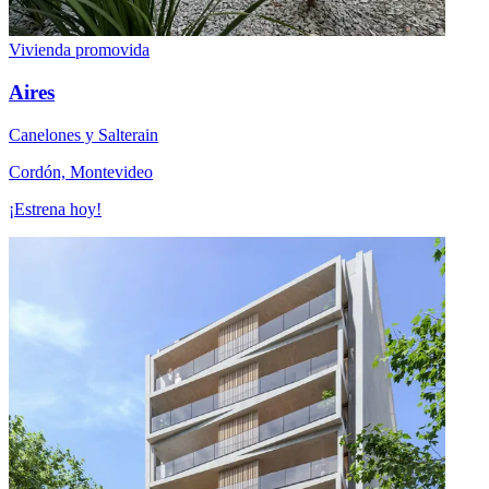
Vivienda promovida
Aires
Canelones y Salterain
Cordón, Montevideo
¡Estrena hoy!