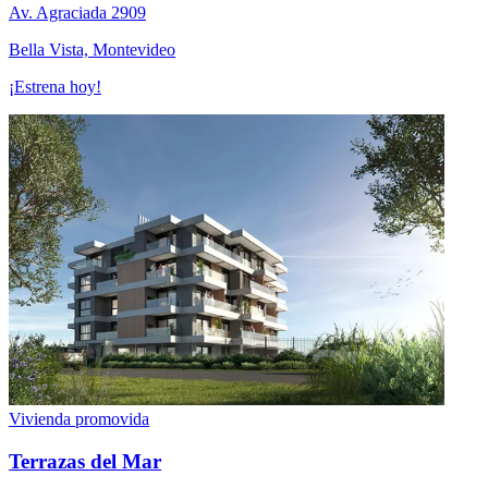
Av. Agraciada 2909
Bella Vista, Montevideo
¡Estrena hoy!
Vivienda promovida
Terrazas del Mar