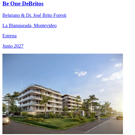
Be One DeBritos
Belgrano & Dr. José Brito Foresti
La Blanqueada, Montevideo
Estrena
Junio 2027