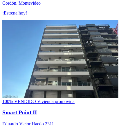
Cordón, Montevideo
¡Estrena hoy!
100% VENDIDO
Vivienda promovida
Smart Point II
Eduardo Victor Haedo 2311