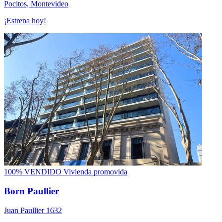
Pocitos, Montevideo
¡Estrena hoy!
100% VENDIDO
Vivienda promovida
Born Paullier
Juan Paullier 1632