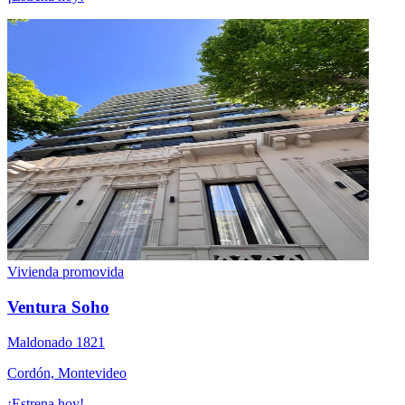
Vivienda promovida
Ventura Soho
Maldonado 1821
Cordón, Montevideo
¡Estrena hoy!