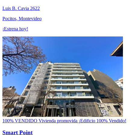
Luis B. Cavia 2622
Pocitos, Montevideo
¡Estrena hoy!
100% VENDIDO
Vivienda promovida
¡Edificio 100% Vendido!
Smart Point