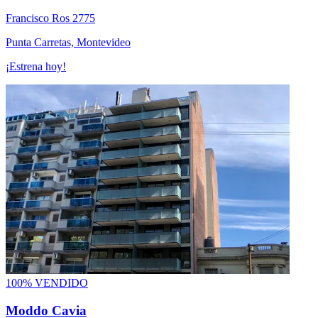
Francisco Ros 2775
Punta Carretas, Montevideo
¡Estrena hoy!
100% VENDIDO
Moddo Cavia