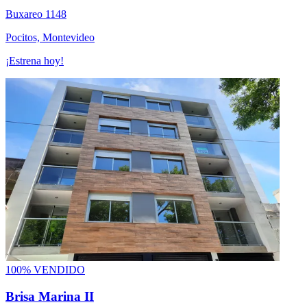
Buxareo 1148
Pocitos, Montevideo
¡Estrena hoy!
100% VENDIDO
Brisa Marina II