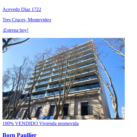
Acevedo Díaz 1722
Tres Cruces, Montevideo
¡Estrena hoy!
100% VENDIDO
Vivienda promovida
Born Paullier