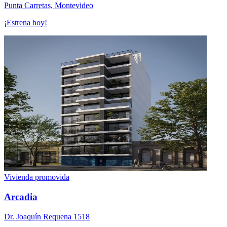
Punta Carretas, Montevideo
¡Estrena hoy!
Vivienda promovida
Arcadia
Dr. Joaquín Requena 1518