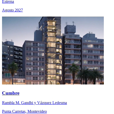
Estrena
Agosto 2027
Cumbre
Rambla M. Gandhi y Vázquez Ledesma
Punta Carretas, Montevideo