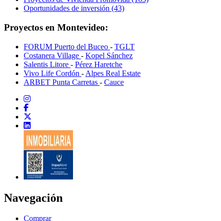
Oportunidades de inversión (43)
Proyectos en Montevideo:
FORUM Puerto del Buceo
-
TGLT
Costanera Village
-
Kopel Sánchez
Salentis Litore
-
Pérez Haretche
Vivo Life Cordón
-
Alpes Real Estate
ARBET Punta Carretas
-
Cauce
Navegación
Comprar