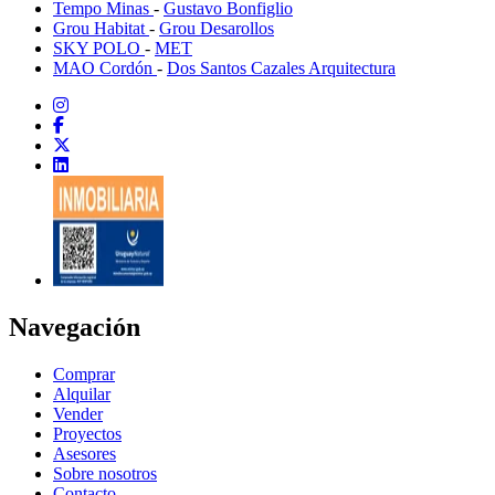
Tempo Minas
-
Gustavo Bonfiglio
Grou Habitat
-
Grou Desarollos
SKY POLO
-
MET
MAO Cordón
-
Dos Santos Cazales Arquitectura
Navegación
Comprar
Alquilar
Vender
Proyectos
Asesores
Sobre nosotros
Contacto