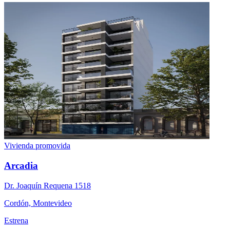
Vivienda promovida
Arcadia
Dr. Joaquín Requena 1518
Cordón, Montevideo
Estrena