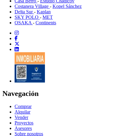
Casa Berro
-
Estudio Chadicov
Costanera Village
-
Kopel Sánchez
Delta Sur
-
Kaplan
SKY POLO
-
MET
OSAKA
-
Continents
Navegación
Comprar
Alquilar
Vender
Proyectos
Asesores
Sobre nosotros