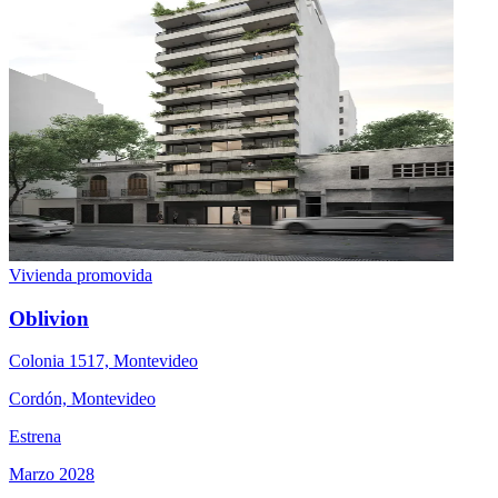
Vivienda promovida
Oblivion
Colonia 1517, Montevideo
Cordón, Montevideo
Estrena
Marzo 2028