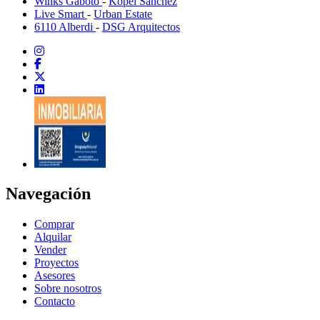
Winks Gaboto
-
Kopel Sánchez
Live Smart
-
Urban Estate
6110 Alberdi
-
DSG Arquitectos
Navegación
Comprar
Alquilar
Vender
Proyectos
Asesores
Sobre nosotros
Contacto