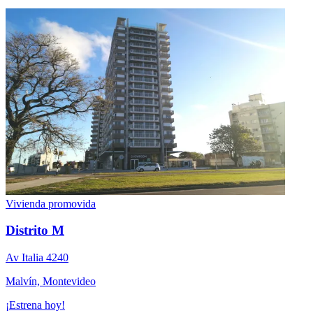
Vivienda promovida
Distrito M
Av Italia 4240
Malvín, Montevideo
¡Estrena hoy!