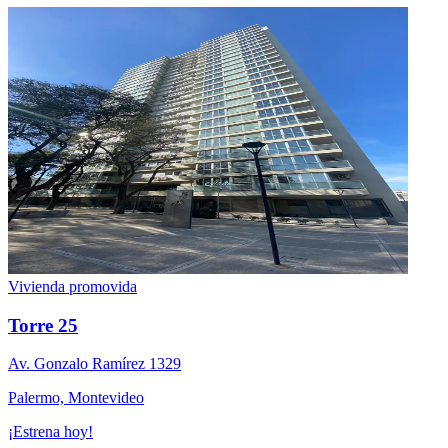
Vivienda promovida
Torre 25
Av. Gonzalo Ramí­rez 1329
Palermo, Montevideo
¡Estrena hoy!