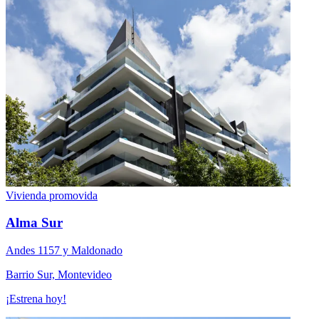
Vivienda promovida
Alma Sur
Andes 1157 y Maldonado
Barrio Sur, Montevideo
¡Estrena hoy!