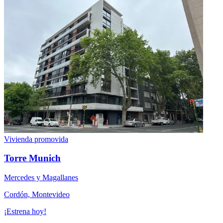
Vivienda promovida
Torre Munich
Mercedes y Magallanes
Cordón, Montevideo
¡Estrena hoy!