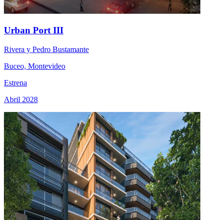
Urban Port III
Rivera y Pedro Bustamante
Buceo, Montevideo
Estrena
Abril 2028