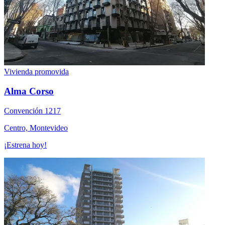
Vivienda promovida
Alma Corso
Convención 1217
Centro, Montevideo
¡Estrena hoy!