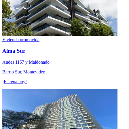
Vivienda promovida
Alma Sur
Andes 1157 y Maldonado
Barrio Sur, Montevideo
¡Estrena hoy!