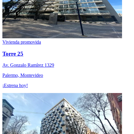
Vivienda promovida
Torre 25
Av. Gonzalo Ramí­rez 1329
Palermo, Montevideo
¡Estrena hoy!