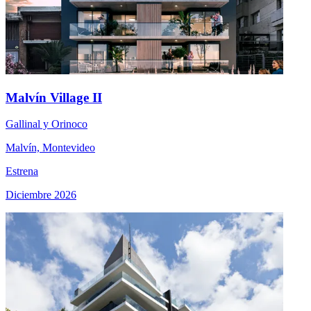
Malvín Village II
Gallinal y Orinoco
Malvín, Montevideo
Estrena
Diciembre 2026