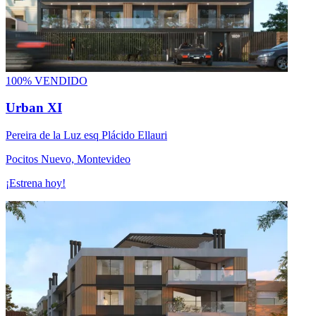
100% VENDIDO
Urban XI
Pereira de la Luz esq Plácido Ellauri
Pocitos Nuevo, Montevideo
¡Estrena hoy!