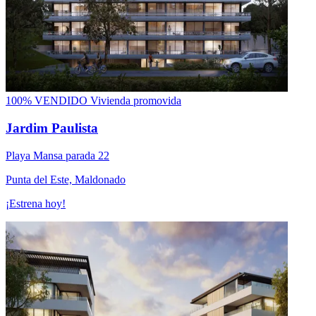
100% VENDIDO
Vivienda promovida
Jardim Paulista
Playa Mansa parada 22
Punta del Este, Maldonado
¡Estrena hoy!