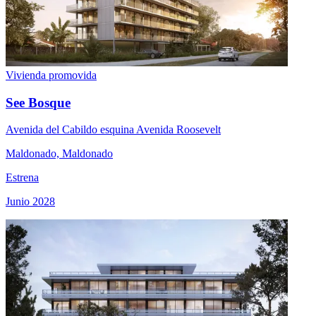
Vivienda promovida
See Bosque
Avenida del Cabildo esquina Avenida Roosevelt
Maldonado, Maldonado
Estrena
Junio 2028