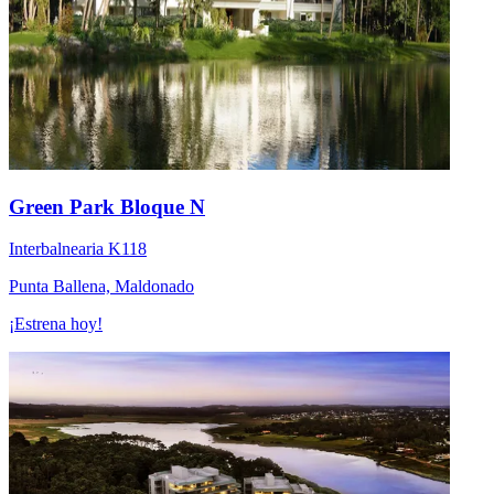
Green Park Bloque N
Interbalnearia K118
Punta Ballena, Maldonado
¡Estrena hoy!