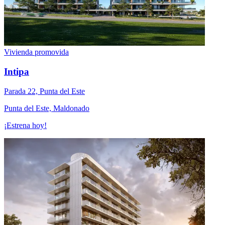
Vivienda promovida
Intipa
Parada 22, Punta del Este
Punta del Este, Maldonado
¡Estrena hoy!