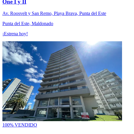
One I y II
Av. Roosvelt y San Remo, Playa Brava, Punta del Este
Punta del Este, Maldonado
¡Estrena hoy!
100% VENDIDO