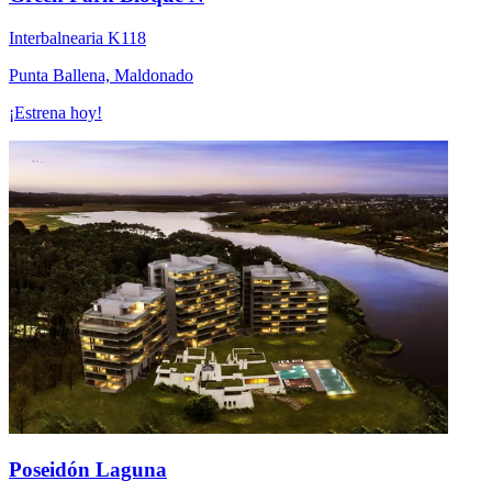
Interbalnearia K118
Punta Ballena, Maldonado
¡Estrena hoy!
Poseidón Laguna