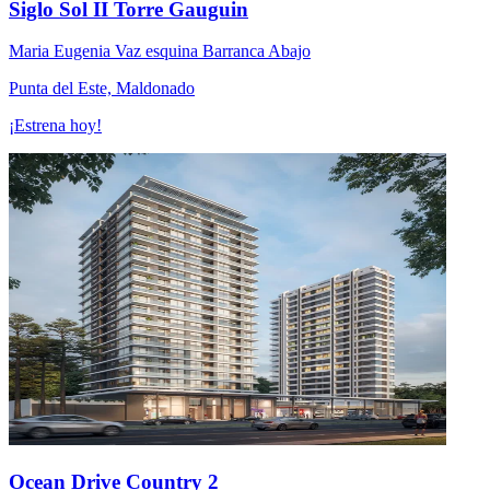
Siglo Sol II Torre Gauguin
Maria Eugenia Vaz esquina Barranca Abajo
Punta del Este, Maldonado
¡Estrena hoy!
Ocean Drive Country 2