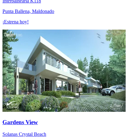
Interbalnearia K118
Punta Ballena, Maldonado
¡Estrena hoy!
Gardens View
Solanas Crystal Beach