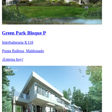
Green Park Bloque P
Interbalnearia K118
Punta Ballena, Maldonado
¡Estrena hoy!