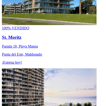
100% VENDIDO
St. Moritz
Parada 18, Playa Mansa
Punta del Este, Maldonado
¡Estrena hoy!