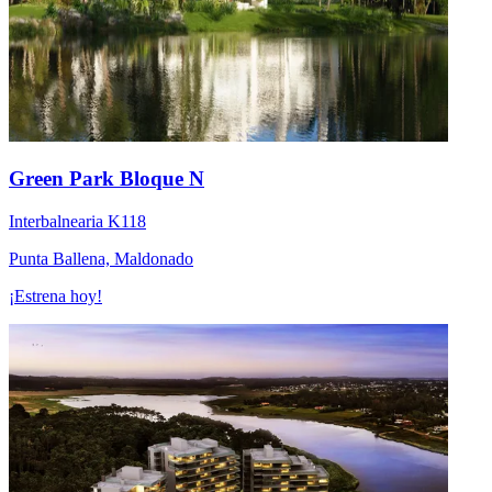
Green Park Bloque N
Interbalnearia K118
Punta Ballena, Maldonado
¡Estrena hoy!