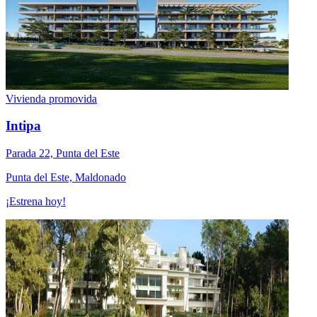
Vivienda promovida
Intipa
Parada 22, Punta del Este
Punta del Este, Maldonado
¡Estrena hoy!