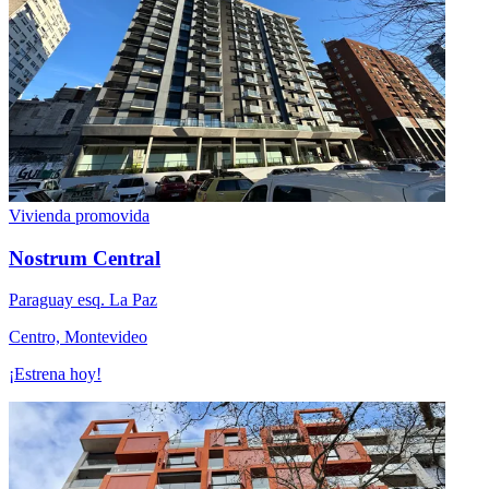
Vivienda promovida
Nostrum Central
Paraguay esq. La Paz
Centro, Montevideo
¡Estrena hoy!