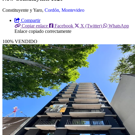
Constituyente y Yaro,
Cordón, Montevideo
Compartir
Copiar enlace
Facebook
X (Twitter)
WhatsApp
Enlace copiado correctamente
100% VENDIDO