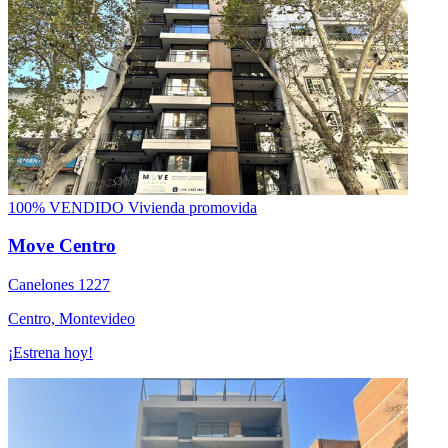
100% VENDIDO
Vivienda promovida
Move Centro
Canelones 1227
Centro, Montevideo
¡Estrena hoy!