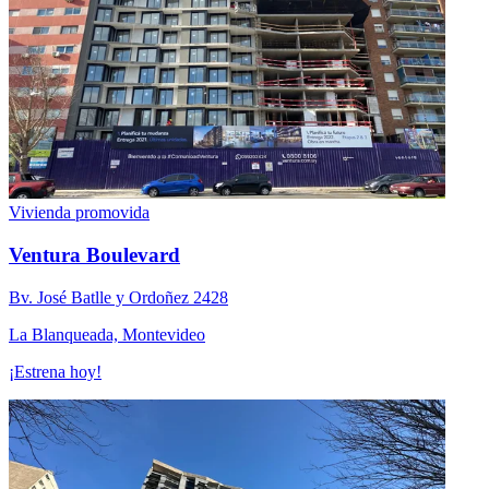
Vivienda promovida
Ventura Boulevard
Bv. José Batlle y Ordoñez 2428
La Blanqueada, Montevideo
¡Estrena hoy!