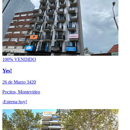
100% VENDIDO
Yes!
26 de Marzo 3420
Pocitos, Montevideo
¡Estrena hoy!