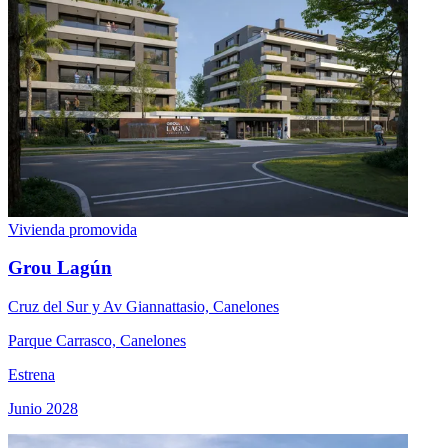
Vivienda promovida
Grou Lagún
Cruz del Sur y Av Giannattasio, Canelones
Parque Carrasco, Canelones
Estrena
Junio 2028