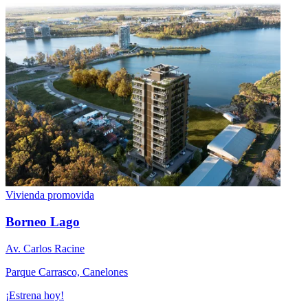
Vivienda promovida
Borneo Lago
Av. Carlos Racine
Parque Carrasco, Canelones
¡Estrena hoy!