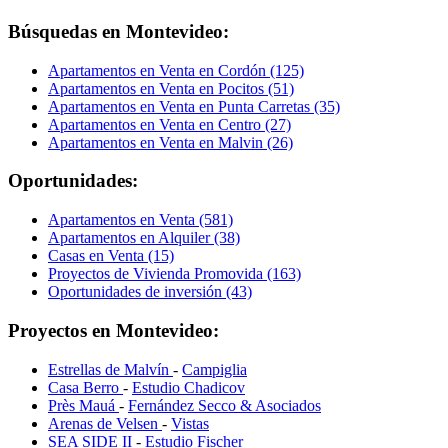
Búsquedas en Montevideo:
Apartamentos en Venta en Cordón (125)
Apartamentos en Venta en Pocitos (51)
Apartamentos en Venta en Punta Carretas (35)
Apartamentos en Venta en Centro (27)
Apartamentos en Venta en Malvin (26)
Oportunidades:
Apartamentos en Venta (581)
Apartamentos en Alquiler (38)
Casas en Venta (15)
Proyectos de Vivienda Promovida (163)
Oportunidades de inversión (43)
Proyectos en Montevideo:
Estrellas de Malvín
-
Campiglia
Casa Berro
-
Estudio Chadicov
Près Mauá
-
Fernández Secco & Asociados
Arenas de Velsen
-
Vistas
SEA SIDE II
-
Estudio Fischer