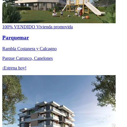
100% VENDIDO
Vivienda promovida
Parquemar
Rambla Costanera y Calcagno
Parque Carrasco, Canelones
¡Estrena hoy!