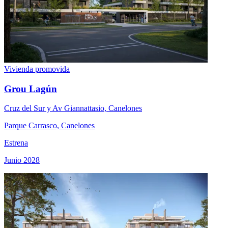
Vivienda promovida
Grou Lagún
Cruz del Sur y Av Giannattasio, Canelones
Parque Carrasco, Canelones
Estrena
Junio 2028