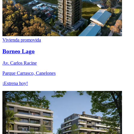
Vivienda promovida
Borneo Lago
Av. Carlos Racine
Parque Carrasco, Canelones
¡Estrena hoy!