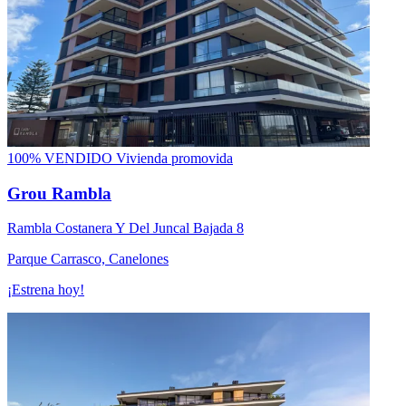
100% VENDIDO
Vivienda promovida
Grou Rambla
Rambla Costanera Y Del Juncal Bajada 8
Parque Carrasco, Canelones
¡Estrena hoy!