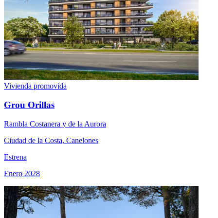
Vivienda promovida
Grou Orillas
Rambla Costanera y de la Aurora
Ciudad de la Costa, Canelones
Estrena
Enero 2028