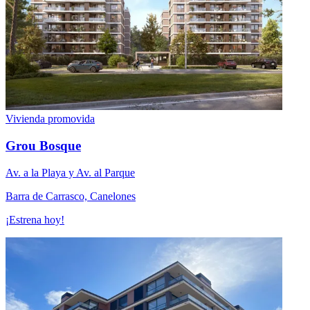
Vivienda promovida
Grou Bosque
Av. a la Playa y Av. al Parque
Barra de Carrasco, Canelones
¡Estrena hoy!