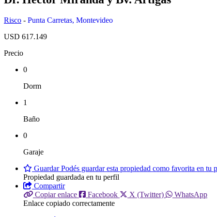
Risco
-
Punta Carretas
,
Montevideo
USD 617.149
Precio
0
Dorm
1
Baño
0
Garaje
Guardar
Podés guardar esta propiedad como favorita en tu pe
Propiedad guardada en tu perfil
Compartir
Copiar enlace
Facebook
X (Twitter)
WhatsApp
Enlace copiado correctamente