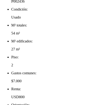
P002436
Condición:
Usado
M² totales:
54 m²
M² edificados:
27 m²
Piso:
2
Gastos comunes:
$7.000
Renta:
USD800
Orientación: