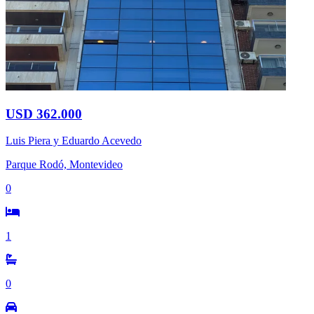
USD 362.000
Luis Piera y Eduardo Acevedo
Parque Rodó, Montevideo
0
1
0