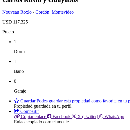
Nouveau Roxlo
-
Cordón
,
Montevideo
USD 117.325
Precio
1
Dorm
1
Baño
0
Garaje
Guardar
Podés guardar esta propiedad como favorita en tu pe
Propiedad guardada en tu perfil
Compartir
Copiar enlace
Facebook
X (Twitter)
WhatsApp
Enlace copiado correctamente